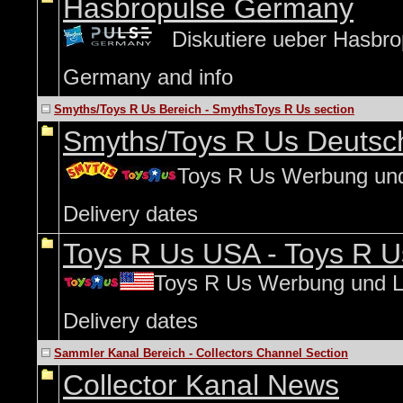
Hasbropulse Germany
...
Diskutiere ueber Hasbr
Germany and info
Smyths/Toys R Us Bereich - SmythsToys R Us section
Smyths/Toys R Us Deutsc
Toys R Us Werbung un
Delivery dates
Toys R Us USA - Toys R 
Toys R Us Werbung und 
Delivery dates
Sammler Kanal Bereich - Collectors Channel Section
Collector Kanal News