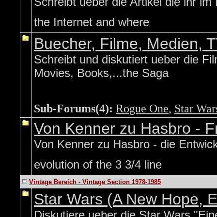
Schreibt ueber die Artikel die ihr i
the Internet and where
Buecher, Filme, Medien, 
Schreibt und diskutiert ueber die Fi
Movies, Books,...the Saga
Sub-Forums(4):
Rogue One
,
Star War
Von Kenner zu Hasbro - F
Von Kenner zu Hasbro - die Entwick
evolution of the 3 3/4 line
Vintage Bereich - Vintage Section 1978-1985
Star Wars (A New Hope, E
Diskutiere ueber die Star Wars "Ei