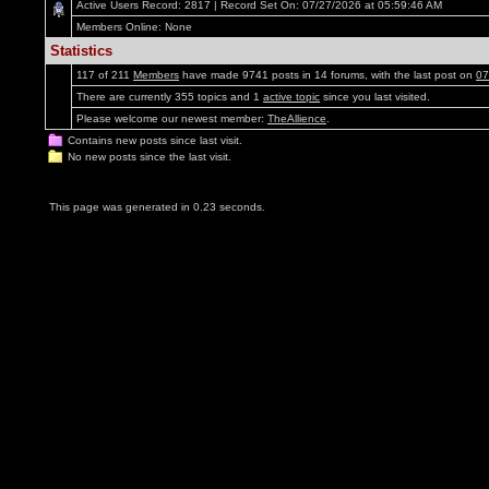
Active Users Record: 2817 | Record Set On: 07/27/2026 at 05:59:46 AM
Members Online: None
Statistics
117 of 211
Members
have made 9741 posts in 14 forums, with the last post on
07
There are currently 355 topics and 1
active topic
since you last visited.
Please welcome our newest member:
TheAllience
.
Contains new posts since last visit.
No new posts since the last visit.
This page was generated in 0.23 seconds.