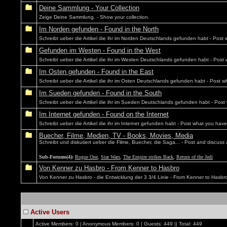
Deine Sammlung - Your Collection
Zeige Deine Sammlung. - Show your collection.
Im Norden gefunden - Found in the North
Schreibt ueber die Artikel die ihr im Norden Deutschlands gefunden habt - Pos
Gefunden im Westen - Found in the West
Schreibt ueber die Artikel die ihr im Westen Deutschlands gefunden habt - Po
Im Osten gefunden - Found in the East
Schreibt ueber die Artikel die ihr im Osten Deutschlands gefunden habt - Post
Im Sueden gefunden - Found in the South
Schreibt ueber die Artikel die ihr im Sueden Deutschlands gefunden habt - Po
Im Internet gefunden - Found on the Internet
Schreibt ueber die Artikel die ihr im Internet gefunden habt - Post what you ha
Buecher, Filme, Medien, TV - Books, Movies, Media
Schreibt und diskutiert ueber die Filme, Buecher, die Saga... - Post and discus
Sub-Forums(4):
Rogue One
,
Star Wars
,
The Empire strikes Back
,
Return of the Jedi
Von Kenner zu Hasbro - From Kenner to Hasbro
Von Kenner zu Hasbro - die Entwicklung der 3 3/4 Linie - From Kenner to Hasbro -
Active Users
Active Members: 0 | Anonymous Members: 0 | Guests: 449 || Total: 449