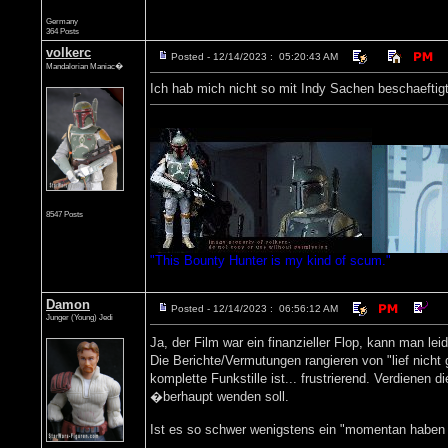
Germany
364 Posts
volkerc
Posted - 12/14/2023 : 05:20:43 AM
Mandalorian Maniac�
Ich hab mich nicht so mit Indy Sachen beschaeftig
8547 Posts
"This Bounty Hunter is my kind of scum."
Damon
Posted - 12/14/2023 : 06:56:12 AM
Junger (Young) Jedi
Ja, der Film war ein finanzieller Flop, kann man le
Die Berichte/Vermutungen rangieren von "lief nich
komplette Funkstille ist... frustrierend. Verdiene
�berhaupt wenden soll.
Ist es so schwer wenigstens ein "momentan haben 