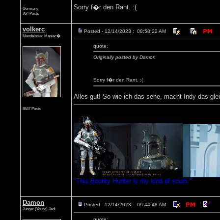
Sorry f�r den Rant. :(
Germany
364 Posts
volkerc
Posted - 12/14/2023 : 08:58:22 AM
Mandalorian Maniac�
quote:
Originally posted by Damon
Sorry f�r den Rant. :(
Alles gut! So wie ich das sehe, macht Indy das gl
8547 Posts
"This Bounty Hunter is my kind of scum."
Damon
Posted - 12/14/2023 : 09:44:48 AM
Junger (Young) Jedi
quote: