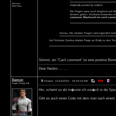
Germany
Originally posted by volkerc
3231 Posts
Die Fragen ware auch begrenzt auf di
denken geben. Konkrete Antworten erw
comment. Waehrend ein can't commen
Genau. Die meisten Fragen sind eigentlich kein
Auf Victorias Cantina direkte Frage an Emily zu den To
Stimmt, ein "Can't comment" ist eine positive Bem
Dear Hasbro...........
Damon
Posted - 12/14/2023 : 04:53:15 AM
Junger (Young) Jedi
Hm, scheint so als m�sste ich zur�ck in die Spio
Gibt es auch einen Code mit dem man nach einem 