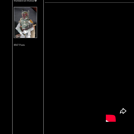
Mandalorian Maniac�
8547 Posts