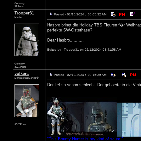
Germany
39 Posts
Trooper31
Posted - 01/10/2024 : 06:05:32 AM
Master
Hasbro bringt die Holiday TBS Figuren f�r Weihna
perfekte SW-Osterhase?
Dear Hasbro...........
Edited by - Trooper31 on 02/12/2024 08:41:58 AM
Germany
3231 Posts
volkerc
Posted - 02/12/2024 : 09:15:29 AM
Mandalorian Maniac�
Der lief so schon schlecht. Der gehoerte in die Vint
8547 Posts
"This Bounty Hunter is my kind of scum."