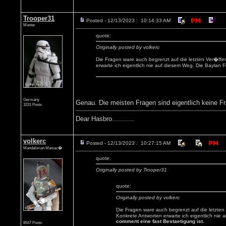
Trooper31
Posted - 12/13/2023 : 10:14:33 AM
Master
quote:
Originally posted by volkerc
Die Fragen ware auch begrenzt auf die letzten Ver�ffe
erwarte ich eigentlich nie auf diesem Weg. Die Baylan 
Germany
Genau. Die meisten Fragen sind eigentlich keine Fr
3231 Posts
Dear Hasbro...........
volkerc
Posted - 12/13/2023 : 10:27:15 AM
Mandalorian Maniac�
quote:
Originally posted by Trooper31
quote:
Originally posted by volkerc
Die Fragen ware auch begrenzt auf die letzte
Konkrete Antworten erwarte ich eigentlich nie
comment eine fast Bestaetigung ist.
8547 Posts