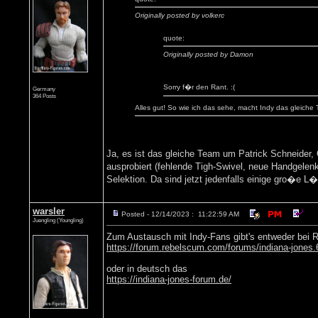
Originally posted by volkerc
quote:
Originally posted by Damon
Sorry f�r den Rant. :(
Germany
364 Posts
Alles gut! So wie ich das sehe, macht Indy das gleiche
Ja, es ist das gleiche Team um Patrick Schneider,
ausprobiert (fehlende Tigh-Swivel, neue Handgelenk
Selektion. Da sind jetzt jedenfalls einige gro�e L
warsler
Posted - 12/14/2023 : 11:22:59 AM
Juengling (Youngling)
Zum Austausch mit Indy-Fans gibt's entweder bei 
https://forum.rebelscum.com/forums/indiana-jones.
oder in deutsch das
https://indiana-jones-forum.de/