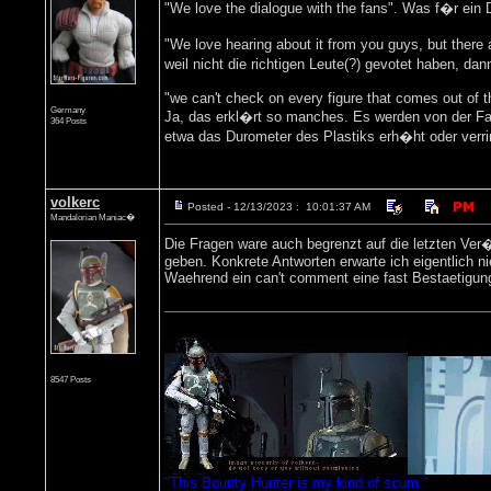
"We love the dialogue with the fans". Was f�r ein D
"We love hearing about it from you guys, but ther
weil nicht die richtigen Leute(?) gevotet haben, da
"we can't check on every figure that comes out of t
Germany
Ja, das erkl�rt so manches. Es werden von der Fa
364 Posts
etwa das Durometer des Plastiks erh�ht oder verrin
volkerc
Posted - 12/13/2023 : 10:01:37 AM
Mandalorian Maniac�
Die Fragen ware auch begrenzt auf die letzten Ver
geben. Konkrete Antworten erwarte ich eigentlich n
Waehrend ein can't comment eine fast Bestaetigung
8547 Posts
"This Bounty Hunter is my kind of scum."