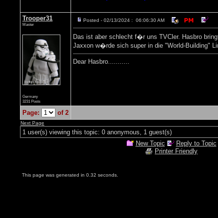
Trooper31
Posted - 02/13/2024 : 06:06:30 AM
Master
Das ist aber schlecht f�r uns TVCler. Hasbro bring
Jaxxon w�rde sich super in die "World-Building" L
Dear Hasbro...........
Germany
3231 Posts
Page:
of 2
Next Page
1 user(s) viewing this topic: 0 anonymous, 1 guest(s)
New Topic
Reply to Topic
Printer Friendly
This page was generated in 0.32 seconds.