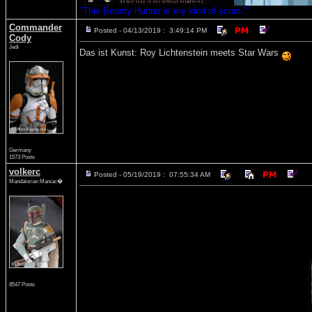
"This Bounty Hunter is my kind of scum."
Commander
Posted - 04/13/2019 : 3:49:14 PM
Cody
Jedi
Das ist Kunst: Roy Lichtenstein meets Star Wars
Germany
1573 Posts
volkerc
Posted - 05/19/2019 : 07:55:34 AM
Mandalorian Maniac�
8547 Posts