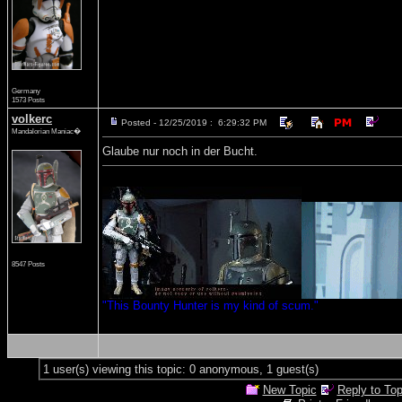
Germany
1573 Posts
volkerc
Posted - 12/25/2019 : 6:29:32 PM
Mandalorian Maniac�
Glaube nur noch in der Bucht.
8547 Posts
"This Bounty Hunter is my kind of scum."
1 user(s) viewing this topic: 0 anonymous, 1 guest(s)
New Topic
Reply to Top