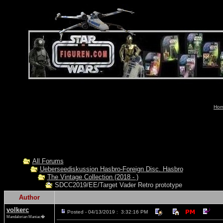
Hom
All Forums
Ueberseediskussion Hasbro-Foreign Disc. Hasbro
The Vintage Collection (2018 - )
SDCC2019/EE/Target Vader Retro prototype
Author
volkerc
Posted - 04/13/2019 : 3:32:16 PM
Mandalorian Maniac�