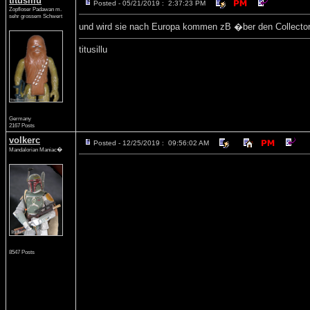
titusillu
Posted - 05/21/2019 : 2:37:23 PM
Zopfloser Padawan m.
sehr grossem Schwert
und wird sie nach Europa kommen zB �ber den Collector
titusillu
Germany
2167 Posts
volkerc
Posted - 12/25/2019 : 09:56:02 AM
Mandalorian Maniac�
8547 Posts