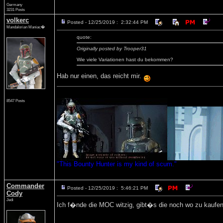
Germany
3231 Posts
volkerc
Posted - 12/25/2019 : 2:32:44 PM
Mandalorian Maniac�
quote:
Originally posted by Trooper31
Wie viele Variationen hast du bekommen?
Hab nur einen, das reicht mir.
8547 Posts
"This Bounty Hunter is my kind of scum."
Commander
Posted - 12/25/2019 : 5:46:21 PM
Cody
Jedi
Ich f�nde die MOC witzig, gibt�s die noch wo zu kaufe