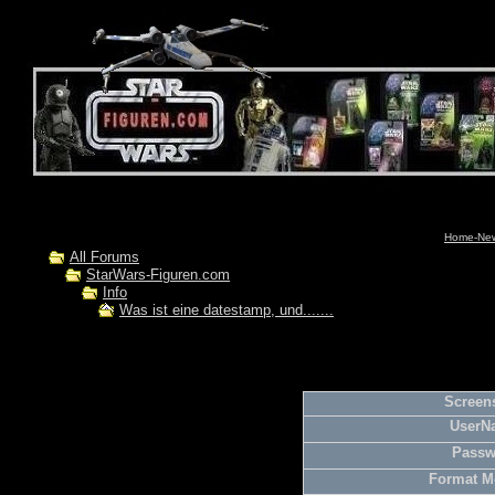
Home-News
All Forums
StarWars-Figuren.com
Info
Was ist eine datestamp, und.......
Screens
UserN
Passw
Format M