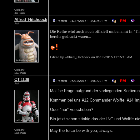
Germany
498 Posts
Alfred_Hitchcock
Posted - 04/27/2015 : 1:31:50 PM
Jedi
Die Reihe wird auch noch offiziell umbenannt in "The 
bereits gedruckt waren...
Edited by - Alfred_Hitchcock on 05/03/2015 11:15:13 AM
Germany
1607 Posts
CT-1138
Posted - 05/01/2015 : 1:01:22 PM
Jedi
Mal 'ne Frage aufgrund der vorliegenden Sortierun
Kommen bei uns #12 Commander Wolffe, #14 Imper
Oder "nur" verschoben?
Bin jetzt schon stinkig das der INC und Wolffe nich
Germany
May the force be with you, always.
1685 Posts