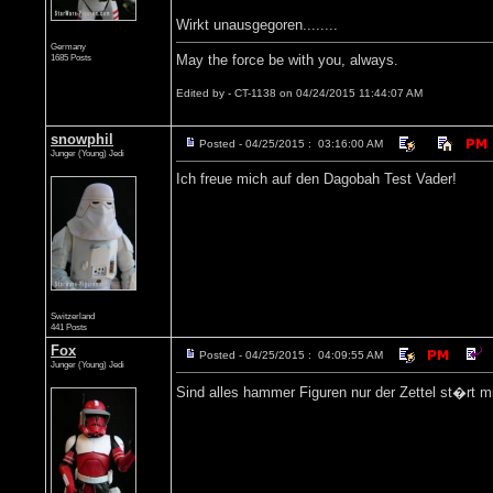
Wirkt unausgegoren........
Germany
1685 Posts
May the force be with you, always.
Edited by - CT-1138 on 04/24/2015 11:44:07 AM
snowphil
Posted - 04/25/2015 : 03:16:00 AM
Junger (Young) Jedi
Ich freue mich auf den Dagobah Test Vader!
Switzerland
441 Posts
Fox
Posted - 04/25/2015 : 04:09:55 AM
Junger (Young) Jedi
Sind alles hammer Figuren nur der Zettel st�r