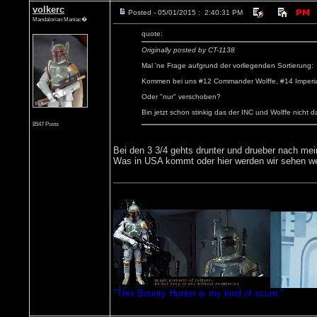
volkerc
Posted - 05/01/2015 : 2:40:31 PM
Mandalorian Maniac�
quote:
Originally posted by CT-1138
Mal 'ne Frage aufgrund der vorliegenden Sortierung:
Kommen bei uns #12 Commander Wolffe, #14 Imperial
Oder "nur" verschoben?
Bin jetzt schon stinkig das der INC und Wolffe nicht dab
8547 Posts
Bei den 3 3/4 gehts drunter und drueber nach m
Was in USA kommt oder hier werden wir sehen wen
"This Bounty Hunter is my kind of scum."