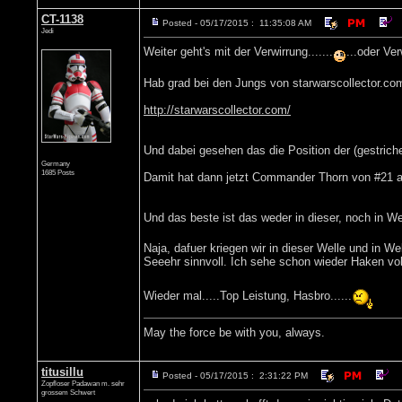
CT-1138
Posted - 05/17/2015 : 11:35:08 AM
Jedi
Weiter geht's mit der Verwirrung.......
...oder Ver
Hab grad bei den Jungs von starwarscollector.com 
http://starwarscollector.com/
Und dabei gesehen das die Position der (gestrich
Germany
1685 Posts
Damit hat dann jetzt Commander Thorn von #21 au
Und das beste ist das weder in dieser, noch in We
Naja, dafuer kriegen wir in dieser Welle und in W
Seeehr sinnvoll. Ich sehe schon wieder Haken voll
Wieder mal.....Top Leistung, Hasbro......
May the force be with you, always.
titusillu
Posted - 05/17/2015 : 2:31:22 PM
Zopfloser Padawan m. sehr
grossem Schwert