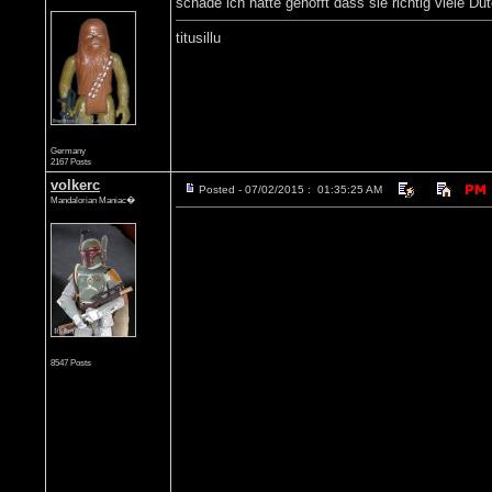
schade ich hatte gehofft dass sie richtig viele D
titusillu
Germany
2167 Posts
volkerc
Posted - 07/02/2015 : 01:35:25 AM
Mandalorian Maniac�
8547 Posts