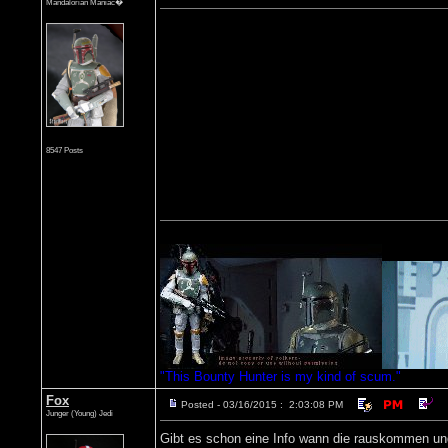
Mandalorian Maniac�
8547 Posts
"This Bounty Hunter is my kind of scum."
Fox
Posted - 03/16/2015 : 2:03:08 PM
Junger (Young) Jedi
Gibt es schon eine Info wann die rauskommen und 