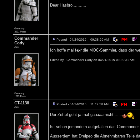
Dear Hasbro...........
Germany
3231 Posts
Commander
Posted - 04/24/2015 : 09:38:59 AM
Cody
Jedi
Ich hoffe mal f�r die MOC-Sammler, dass der we
Edited by - Commander Cody on 04/24/2015 09:39:31 AM
Germany
1573 Posts
CT-1138
Posted - 04/24/2015 : 11:42:58 AM
Jedi
Der Zettel geht ja mal gaaaaarnicht.......
Ist schon jemandem aufgefallen das Commander T
Ausserdem hat Dreipeo die Abnehmbaren Teile da