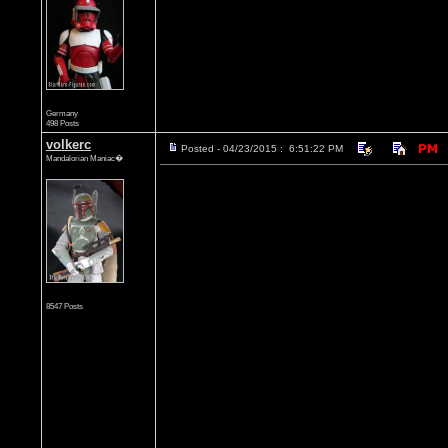
Germany
498 Posts
volkerc
Posted - 04/23/2015 : 6:51:22 PM
Mandalorian Maniac�
8547 Posts