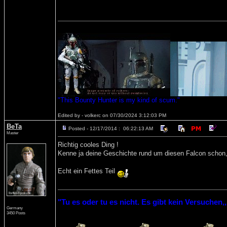
"This Bounty Hunter is my kind of scum."
Edited by - volkerc on 07/30/2024 3:12:03 PM
BeTa
Posted - 12/17/2014 : 06:22:13 AM
Master
Richtig cooles Ding !
Kenne ja deine Geschichte rund um diesen Falcon schon, 
Echt ein Fettes Teil
"Tu es oder tu es nicht. Es gibt kein Versuchen,,
Germany
3450 Posts