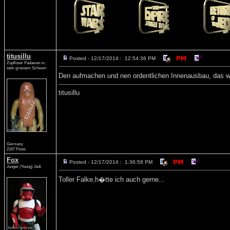
titusillu
Posted - 12/17/2014 : 12:54:36 PM
Zopfloser Padawan m.
sehr grossem Schwert
Den aufmachen und nen ordentlichen Innenausbau, das w�
titusillu
Germany
2167 Posts
Fox
Posted - 12/17/2014 : 1:36:58 PM
Junger (Young) Jedi
Toller Falke,h�tte ich auch gerne...