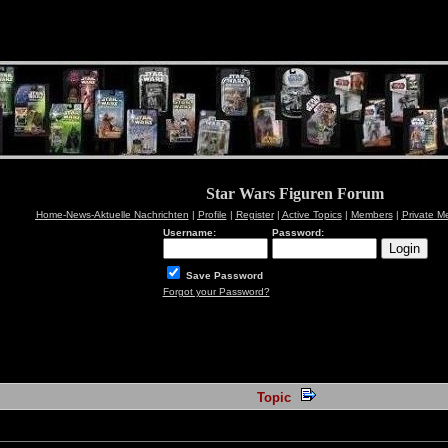
Star Wars Figuren Forum
Home-News-Aktuelle Nachrichten
|
Profile
|
Register
|
Active Topics
|
Members
|
Private M
Username:
Password:
Save Password
Forgot your Password?
Topic