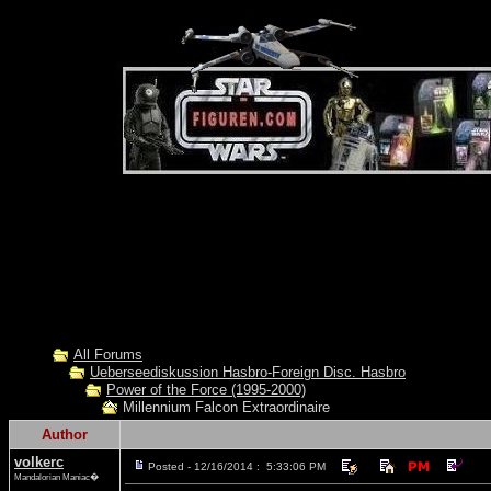
All Forums
Ueberseediskussion Hasbro-Foreign Disc. Hasbro
Power of the Force (1995-2000)
Millennium Falcon Extraordinaire
Author
volkerc
Posted - 12/16/2014 : 5:33:06 PM
Mandalorian Maniac�