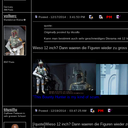
Germany
498 Posts
volkerc
Posted - 12/17/2014 : 3:41:53 PM
Mandalorian Maniac�
quote:
Originally posted by titusillu
Kann man bestimmt auch sehr geschmeidiges Diorama mit 12 In
Wieso 12 inch? Dann waeren die Figuren wieder zu gross f
8547 Posts
"This Bounty Hunter is my kind of scum."
titusillu
Posted - 12/19/2014 : 03:47:25 AM
Zopfloser Padawan m.
sehr grossem Schwert
[/quote]Wieso 12 inch? Dann waeren die Figuren wieder zu