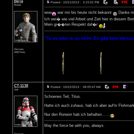
BeTa
Posted - 10/21/2013 : 3:15:02 PM
Master
wow
war mir bis heute nicht bekannt
Danke mal
Ich wei� wie viel Arbeit und Zeit hier in diesem Beri
Mein gr��ten Respekt daf�r
"Tu es oder tu es nicht. Es gibt kein Versuc
Germany
3450 Posts
CT-1138
Posted - 10/22/2013 : 08:05:47 AM
Jedi
Schoenes Teil, Titus.
Hatte ich auch zuhaus, hab ich aber auf'm Flohmarkt
Nur den Rorworr hab ich behalten.......
May the force be with you, always.
Germany