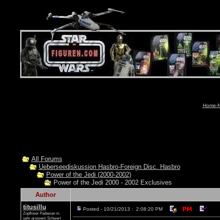
Home-N
All Forums
Ueberseediskussion Hasbro-Foreign Disc. Hasbro
Power of the Jedi (2000-2002)
Power of the Jedi 2000 - 2002 Exclusives
Author
titusillu
Posted - 10/21/2013 : 2:08:20 PM
Zopfloser Padawan m.
sehr grossem Schwert