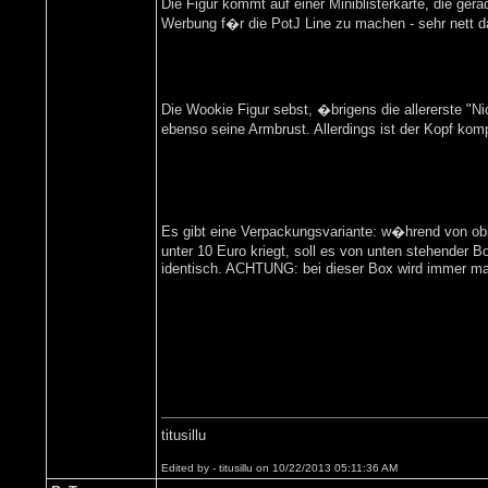
Die Figur kommt auf einer Miniblisterkarte, die ge
Werbung f�r die PotJ Line zu machen - sehr nett 
Die Wookie Figur sebst, �brigens die allererste "
ebenso seine Armbrust. Allerdings ist der Kopf kom
Es gibt eine Verpackungsvariante: w�hrend von o
unter 10 Euro kriegt, soll es von unten stehender B
identisch. ACHTUNG: bei dieser Box wird immer mal wi
titusillu
Edited by - titusillu on 10/22/2013 05:11:36 AM