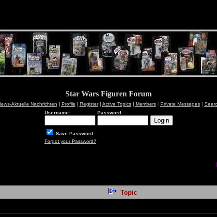
Star Wars Figuren Forum
ews-Aktuelle Nachrichten
|
Profile
|
Register
|
Active Topics
|
Members
|
Private Messages
|
Sear
Username:
Password:
Save Password
Forgot your Password?
Topic