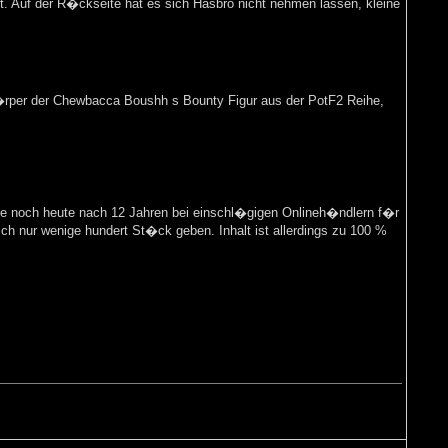
gt. Auf der R�ckseite hat es sich Hasbro nicht nehmen lassen, kleine
 K�rper der Chewbacca Boushh s Bounty Figur aus der PotF2 Reihe,
e noch heute nach 12 Jahren bei einschl�gigen Onlineh�ndlern f�r
lich nur wenige hundert St�ck geben. Inhalt ist allerdings zu 100 %