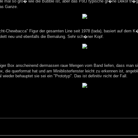
rade mal so gro� wie die Bubble ist, aber das PotJ typische gr�ne Dekor tr�
das Ganze.
Nicht-Chewbacca" Figur der gesamten Line seit 1978 (tada), basiert auf dem
plett neu und ebenfalls die Bemalung. Sehr sch�ner Kopf.
biger Box anscheinend dermassen raue Mengen vom Band liefen, dass man si
ox, die querformat hat und am Miniblisterfenster leicht zu erkennen ist, angeb
eder behauptet sie sei ein "Prototyp". Das ist definitiv nicht der Fall.