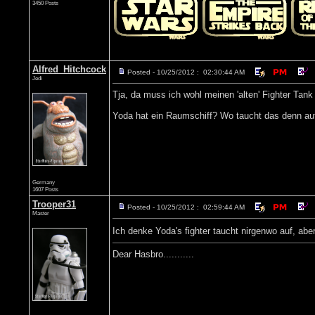
3450 Posts
Alfred_Hitchcock
Posted - 10/25/2012 : 02:30:44 AM
Jedi
Tja, da muss ich wohl meinen 'alten' Fighter Tank
Yoda hat ein Raumschiff? Wo taucht das denn a
Germany
1607 Posts
Trooper31
Posted - 10/25/2012 : 02:59:44 AM
Master
Ich denke Yoda's fighter taucht nirgenwo auf, ab
Dear Hasbro...........