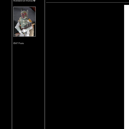
Mandalorian Maniac�
8547 Posts