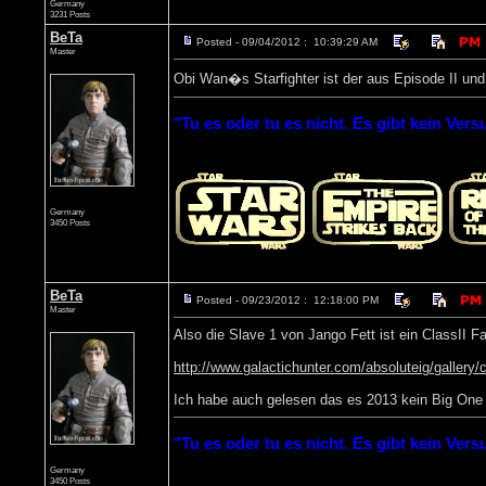
Germany
3231 Posts
BeTa
Posted - 09/04/2012 : 10:39:29 AM
Master
Obi Wan�s Starfighter ist der aus Episode II und
"Tu es oder tu es nicht. Es gibt kein Vers
Germany
3450 Posts
BeTa
Posted - 09/23/2012 : 12:18:00 PM
Master
Also die Slave 1 von Jango Fett ist ein ClassII 
http://www.galactichunter.com/absoluteig/gall
Ich habe auch gelesen das es 2013 kein Big One
"Tu es oder tu es nicht. Es gibt kein Vers
Germany
3450 Posts