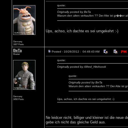
quote:
Originally posted by BeTa
Warum den alten verkaufen ?? Der Alte ist gr��er a
Ups, achso, ich dachte es sei umgekehrt :-)
Germany
1607 Posts
BeTa
Posted - 10/26/2012 : 04:48:43 AM
Master
quote:
Originally posted by Alfred_Hitchcock
quote:
Originally posted by BeTa
Warum den alten verkaufen ?? Der Alte ist 
Germany
Ups, achso, ich dachte es sei umgekehrt :-)
3450 Posts
Ne leidcer nicht, billiger und kleiner ist die ne
gebe ich nicht das gleiche Geld aus.