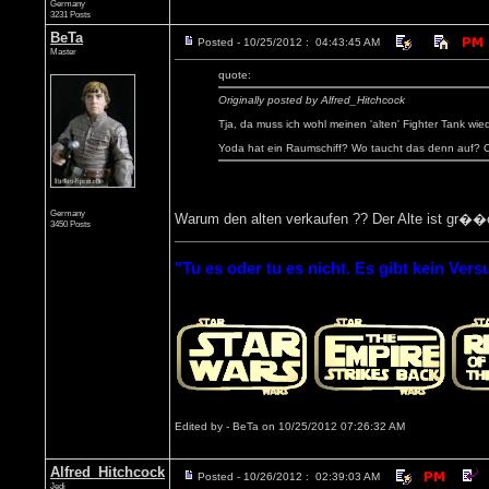
Germany
3231 Posts
BeTa
Posted - 10/25/2012 : 04:43:45 AM
Master
quote:
Originally posted by Alfred_Hitchcock
Tja, da muss ich wohl meinen 'alten' Fighter Tank wie
Yoda hat ein Raumschiff? Wo taucht das denn auf? 
Germany
Warum den alten verkaufen ?? Der Alte ist gr��
3450 Posts
"Tu es oder tu es nicht. Es gibt kein Vers
Edited by - BeTa on 10/25/2012 07:26:32 AM
Alfred_Hitchcock
Posted - 10/26/2012 : 02:39:03 AM
Jedi