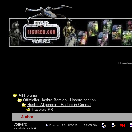
Home-News
All Forums
Offizieller Hasbro Bereich - Hasbro section
Hasbro Allgemein - Hasbro in General
Hasbro's PR
Author
volkerc
Posted - 12/18/2025 : 1:57:05 PM
Mandalorian Maniac�