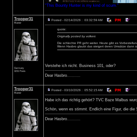
"This Bounty Hunter is my kind of scum."
Trooper31
Posted - 02/14/2026 : 03:32:59 AM
Master
quote:
Originally posted by volkerc
Die schlechte PR geht weiter. Heute gibt es Vorbestellun
Wenn Hasbro glaubt das steigert deren Umsätze dann si
Verstehe ich nicht. Business 101, oder?
Germany
3231 Posts
Dear Hasbro...........
Trooper31
Posted - 03/10/2026 : 05:52:15 AM
Master
Habe ich das richtig gehört? TVC Baze Malbus wur
Schön, wenn es stimmt. Endlich eine Figur, die die
Dear Hasbro...........