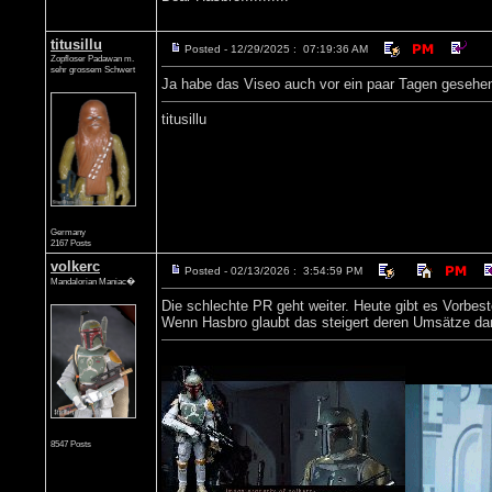
titusillu
Posted - 12/29/2025 : 07:19:36 AM
Zopfloser Padawan m.
sehr grossem Schwert
Ja habe das Viseo auch vor ein paar Tagen gesehen
titusillu
Germany
2167 Posts
volkerc
Posted - 02/13/2026 : 3:54:59 PM
Mandalorian Maniac�
Die schlechte PR geht weiter. Heute gibt es Vorbeste
Wenn Hasbro glaubt das steigert deren Umsätze dan
8547 Posts