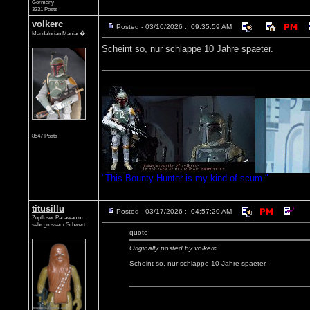
Germany
3231 Posts
volkerc
Posted - 03/10/2026 : 09:35:59 AM
Mandalorian Maniac�
Scheint so, nur schlappe 10 Jahre spaeter.
8547 Posts
"This Bounty Hunter is my kind of scum."
titusillu
Posted - 03/17/2026 : 04:57:20 AM
Zopfloser Padawan m.
sehr grossem Schwert
quote:
Originally posted by volkerc
Scheint so, nur schlappe 10 Jahre spaeter.