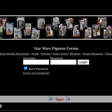
Star Wars Figuren Forum
ews-Aktuelle Nachrichten
|
Profile
|
Register
|
Active Topics
|
Members
|
Private Messages
|
Sear
Username:
Password:
Save Password
Forgot your Password?
Topic