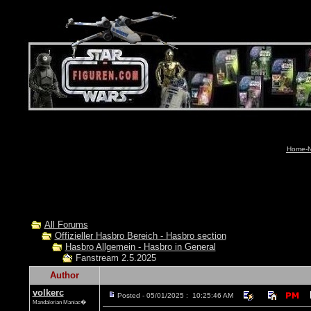
Home-N
All Forums
Offizieller Hasbro Bereich - Hasbro section
Hasbro Allgemein - Hasbro in General
Fanstream 2.5.2025
Author
volkerc
Posted - 05/01/2025 : 10:25:46 AM
Mandalorian Maniac�