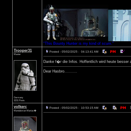
"This Bounty Hunter is my kind of scum."
Trooper31
Posted - 05/02/2025 : 04:13:41 AM
Master
Danke f�r die Infos. Hoffentlich wird heute besser a
Dear Hasbro...........
Germany
3231 Posts
volkerc
Posted - 05/02/2025 : 10:53:15 AM
Mandalorian Maniac�