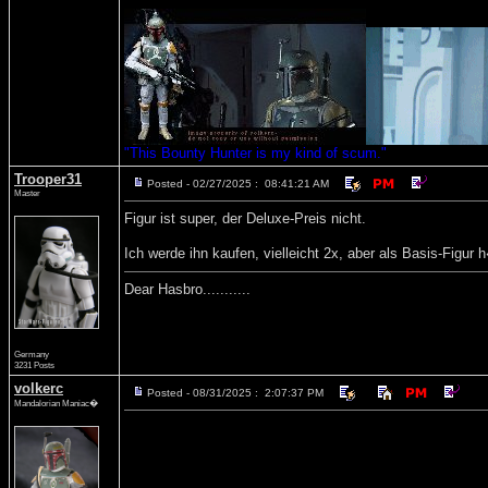
"This Bounty Hunter is my kind of scum."
Trooper31
Posted - 02/27/2025 : 08:41:21 AM
Master
Figur ist super, der Deluxe-Preis nicht.
Ich werde ihn kaufen, vielleicht 2x, aber als Basis-Figur 
Dear Hasbro...........
Germany
3231 Posts
volkerc
Posted - 08/31/2025 : 2:07:37 PM
Mandalorian Maniac�