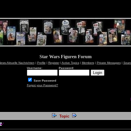
Star Wars Figuren Forum
ews-Aktuelle Nachrichten
|
Profile
|
Register
|
Active Topics
|
Members
|
Private Messages
|
Sear
Username:
Password:
Save Password
Forgot your Password?
Topic