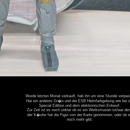
Wurde letzten Monat verkauft, hab ihn um eine Stunde verpas
Hat ein anderes Gr�n und die ESB Helmfarbgebung wie bei d
Special Edition und dem elektronischen Entwurf.
Zur Zeit ist es noch unklar ob es ein Werksmuster ist/war de
der K�ufer hat die Figur von der Karte genommen, oder ob 
noch mehr gibt.