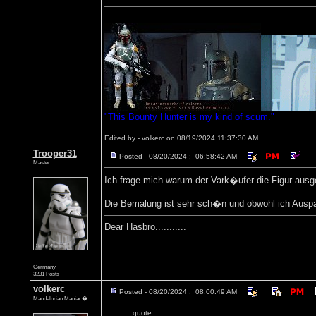
"This Bounty Hunter is my kind of scum."
Edited by - volkerc on 08/19/2024 11:37:30 AM
Trooper31
Posted - 08/20/2024 : 06:58:42 AM
Master
Ich frage mich warum der Vark�ufer die Figur ausgep
Die Bemalung ist sehr sch�n und obwohl ich Auspack
Dear Hasbro...........
Germany
3231 Posts
volkerc
Posted - 08/20/2024 : 08:00:49 AM
Mandalorian Maniac�
quote: