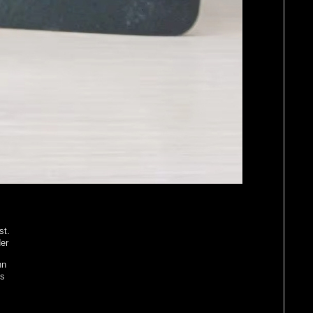
st.
er
nn
es