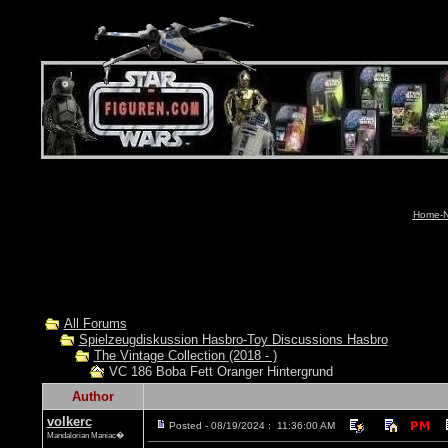
Home-N
All Forums
Spielzeugdiskussion Hasbro-Toy Discussions Hasbro
The Vintage Collection (2018 - )
VC 186 Boba Fett Oranger Hintergrund
Author
volkerc
Posted - 08/19/2024 : 11:36:00 AM
Mandalorian Maniac�