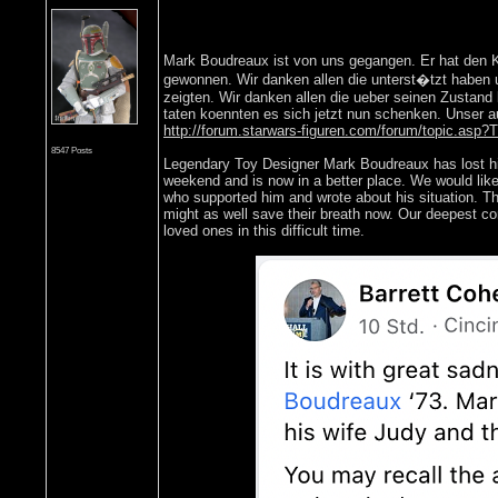
Mark Boudreaux ist von uns gegangen. Er hat den K
gewonnen. Wir danken allen die unterst�tzt haben 
zeigten. Wir danken allen die ueber seinen Zustand 
taten koennten es sich jetzt nun schenken. Unser au
http://forum.starwars-figuren.com/forum/topic.as
8547 Posts
Legendary Toy Designer Mark Boudreaux has lost his
weekend and is now in a better place. We would lik
who supported him and wrote about his situation. T
might as well save their breath now. Our deepest co
loved ones in this difficult time.