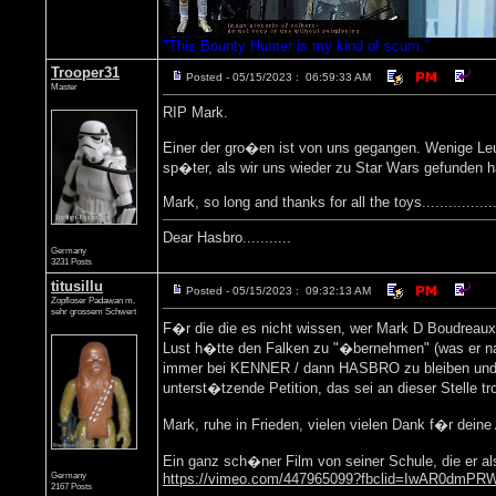
"This Bounty Hunter is my kind of scum."
Trooper31
Posted - 05/15/2023 : 06:59:33 AM
Master
RIP Mark.
Einer der gro�en ist von uns gegangen. Wenige Leut
sp�ter, als wir uns wieder zu Star Wars gefunden 
Mark, so long and thanks for all the toys..................
Dear Hasbro...........
Germany
3231 Posts
titusillu
Posted - 05/15/2023 : 09:32:13 AM
Zopfloser Padawan m.
sehr grossem Schwert
F�r die die es nicht wissen, wer Mark D Boudreaux w
Lust h�tte den Falken zu "�bernehmen" (was er na
immer bei KENNER / dann HASBRO zu bleiben und ALL
unterst�tzende Petition, das sei an dieser Stelle 
Mark, ruhe in Frieden, vielen vielen Dank f�r deine
Ein ganz sch�ner Film von seiner Schule, die er als 
Germany
https://vimeo.com/447965099?fbclid=IwAR0dm
2167 Posts