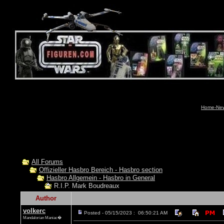
Home-News
All Forums
Offizieller Hasbro Bereich - Hasbro section
Hasbro Allgemein - Hasbro in General
R.I.P. Mark Boudreaux
Author
volkerc
Posted - 05/15/2023 : 06:50:21 AM
Mandalorian Maniac�