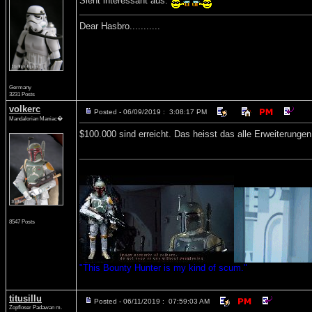
Sieht interessant aus.
Dear Hasbro...........
Germany
3231 Posts
volkerc
Posted - 06/09/2019 : 3:08:17 PM
Mandalorian Maniac�
$100.000 sind erreicht. Das heisst das alle Erweiterung
8547 Posts
"This Bounty Hunter is my kind of scum."
titusillu
Posted - 06/11/2019 : 07:59:03 AM
Zopfloser Padawan m.