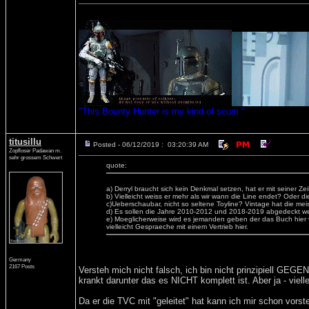
"This Bounty Hunter is my kind of scum."
titusillu
Posted - 06/12/2019 : 03:20:39 AM
Zopfloser Padawan m.
sehr grossem Schwert
quote:
a) Derryl braucht sich kein Denkmal setzen, hat er mit seiner 
b) Vielleicht weiss er mehr als wir wann die Line endet? Oder d
c)Ueberschaubar, nicht so seltene Toyline? Vintage hat die meis
d) Es sollen die Jahre 2010-2012 und 2018-2019 abgedeckt werd
e) Moeglicherweise wird es jemanden geben der das Buch hier ver
vielleicht Gespraeche mit einem Vertrieb hier.
Germany
2167 Posts
Versteh mich nicht falsch, ich bin nicht prinzipiell GEG
krankt darunter das es NICHT komplett ist. Aber ja - vielle
Da er die TVC mit "geleitet" hat kann ich mir schon vors