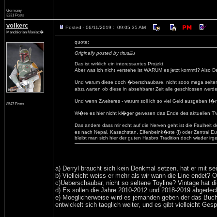
Germany
3231 Posts
volkerc
Posted - 06/11/2019 : 09:05:35 AM
Mandalorian Maniac�
quote:
Originally posted by titusillu
Das ist wirklich ein interessantes Projekt.
Aber was ich nicht verstehe ist WARUM es jetzt kommt!? Also D
Und warum diese doch �berschaubare, nicht sooo mega seltene T
abzuwarten ob diese in absehbarer Zeit alle geschlossen werde
Und wenn Zweiteres - warum soll ich so viel Geld ausgeben f�r
8547 Posts
W�re es hier nicht kl�ger gewesen das Ende des aktuellen T
Das andere dass mir echt auf die Nerven geht ist die Faulheit
es nach Nepal, Kasachstan, Elfenbeink�ste (!) oder Zentral Eur
bleibt man sich hier der guten Hasbro Tradition doch wieder irg
a) Derryl braucht sich kein Denkmal setzen, hat er mit s
b) Vielleicht weiss er mehr als wir wann die Line endet? 
c)Ueberschaubar, nicht so seltene Toyline? Vintage hat di
d) Es sollen die Jahre 2010-2012 und 2018-2019 abgedeckt
e) Moeglicherweise wird es jemanden geben der das Buch h
entwickelt sich taeglich weiter, und es gibt vielleicht Ges