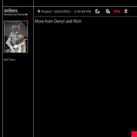
volkerc
Posted - 03/21/2021 : 2:39:09 PM
Mandalorian Maniac�
More from Derryl and Rich
8547 Posts