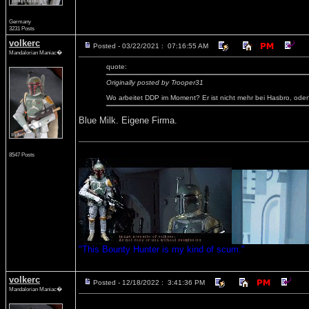
Germany
3231 Posts
volkerc
Posted - 03/22/2021 : 07:16:55 AM
Mandalorian Maniac�
quote:
Originally posted by Trooper31
Wo arbeitet DDP im Moment? Er ist nicht mehr bei Hasbro, ode
Blue Milk. Eigene Firma.
8547 Posts
"This Bounty Hunter is my kind of scum."
volkerc
Posted - 12/18/2022 : 3:41:36 PM
Mandalorian Maniac�