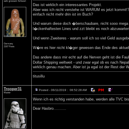
sehr grossem Schwert
Das ist wirklich ein interessantes Projekt.
Aber was ich nicht verstehe ist WARUM es jetzt kommt!?
einfach nicht mehr drin ist im Buch?
Und warum diese doch �berschaubare, nicht sooo mega sel
l�ckenhaftesten Lines und zzt bleibt es noch abzuwarten
Und wenn Zweiteres - warum soll ich so viel Geld ausgeb
Germany
2167 Posts
W�re es hier nicht kl�ger gewesen das Ende des aktue
Das andere dass mir echt auf die Nerven geht ist die Fa
Dollar Shipping weltweit - und zwar egal ob es nach Nepa
wirklich genau machen. Aber ist ja egal ist der Rest der W
titusillu
Trooper31
Posted - 06/11/2019 : 08:52:28 AM
Master
Wenn ich es richtig verstanden habe, werden alle TVC bis
Dear Hasbro...........