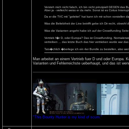
Versteh mich nicht falsch, ich bin nicht prinzipiell GEGEN das
Aber ja - vielleicht weiss er da mehr. Sonst ist es Coitus Interrupt
Da er die TVC mit "geleitet" hat kann ich mir schon vorstellen 
Was die Beliebtheit der Line betrifft gebe ich Dir recht, obwoh
Was die Varianten angeht habe ich auf der Crowdfunding Seite 
Vertrieb f�r D, oder Europa? Das ist Crowdfunding. Normalerwei
vertreiben ... das letzte Buch das hier vertrieben wurde war das
Tats�chlich �berlege ich ein 4er Bundle zu bestellen, also w
Man arbeitet an einem Vertrieb fuer D und oder Europa. Ko
Varianten und Fehlerreichste ueberhaupt, und das ist wenn
"This Bounty Hunter is my kind of scum."