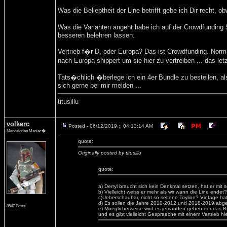
Was die Beliebtheit der Line betrifft gebe ich Dir recht, 
Was die Varianten angeht habe ich auf der Crowdfunding S
besseren belehren lassen.
Vertrieb f�r D, oder Europa? Das ist Crowdfunding. Norma
nach Europa shippert um sie hier zu vertreiben ... das le
Tats�chlich �berlege ich ein 4er Bundle zu bestellen, 
sich gerne bei mir melden ...
titusillu
volkerc
Posted - 06/12/2019 : 04:13:14 AM
Mandalorian Maniac�
quote:
Originally posted by titusillu
quote:
a) Derryl braucht sich kein Denkmal setzen, hat er mit
b) Vielleicht weiss er mehr als wir wann die Line endet
c)Ueberschaubar, nicht so seltene Toyline? Vintage hat
d) Es sollen die Jahre 2010-2012 und 2018-2019 abgede
8547 Posts
e) Moeglicherweise wird es jemanden geben der das Buch
und es gibt vielleicht Gespraeche mit einem Vertrieb hie