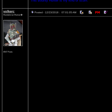
"This Bounty Hunter is my kind of scum."
volkerc
Posted - 12/23/2018 : 07:01:05 AM
Mandalorian Maniac�
8547 Posts