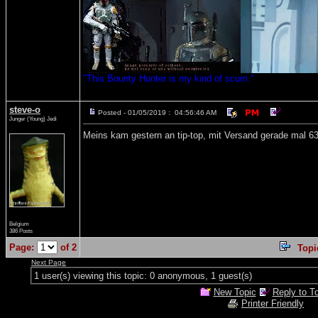
"This Bounty Hunter is my kind of scum."
steve-o
Posted - 01/05/2019 : 04:56:46 AM
Junger (Young) Jedi
Meins kam gestern an tip-top, mit Versand gerade mal 6
Belgium
386 Posts
Page:
of 2
Top
Next Page
1 user(s) viewing this topic: 0 anonymous, 1 guest(s)
New Topic
Reply to T
Printer Friendly