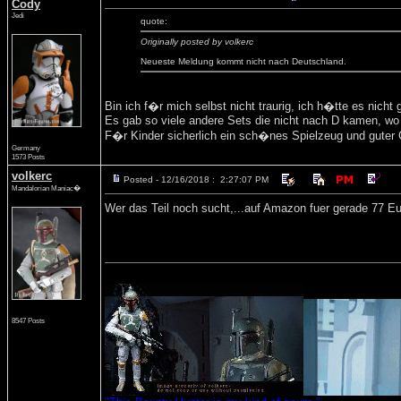
Cody
Jedi
quote:
Originally posted by volkerc
Neueste Meldung kommt nicht nach Deutschland.
Bin ich f�r mich selbst nicht traurig, ich h�tte es nicht 
Es gab so viele andere Sets die nicht nach D kamen, wo 
F�r Kinder sicherlich ein sch�nes Spielzeug und guter 
Germany
1573 Posts
volkerc
Posted - 12/16/2018 : 2:27:07 PM
Mandalorian Maniac�
Wer das Teil noch sucht,...auf Amazon fuer gerade 77 Eu
8547 Posts