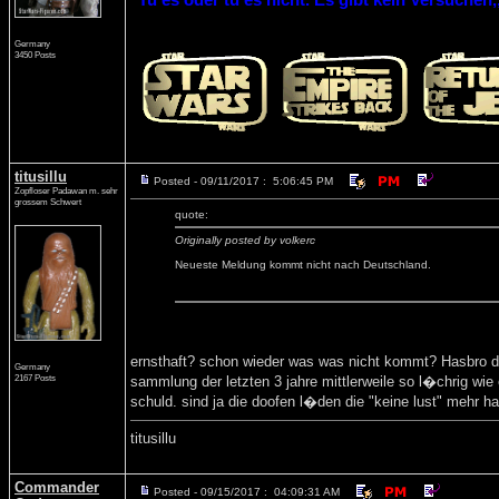
Germany
3450 Posts
titusillu
Posted - 09/11/2017 : 5:06:45 PM
Zopfloser Padawan m. sehr
grossem Schwert
quote:
Originally posted by volkerc
Neueste Meldung kommt nicht nach Deutschland.
ernsthaft? schon wieder was was nicht kommt? Hasbro da
Germany
2167 Posts
sammlung der letzten 3 jahre mittlerweile so l�chrig wie
schuld. sind ja die doofen l�den die "keine lust" mehr ha
titusillu
Commander
Posted - 09/15/2017 : 04:09:31 AM