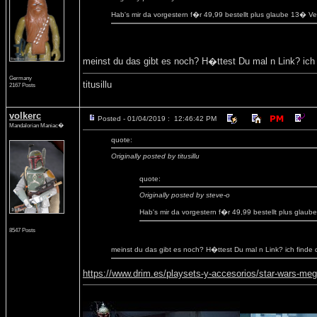
Hab's mir da vorgestern f�r 49,99 bestellt plus glaube 13� 
meinst du das gibt es noch? H�ttest Du mal n Link? ich f
Germany
titusillu
2167 Posts
volkerc
Posted - 01/04/2019 : 12:46:42 PM
Mandalorian Maniac�
quote:
Originally posted by titusillu
quote:
Originally posted by steve-o
Hab's mir da vorgestern f�r 49,99 bestellt plus gla
8547 Posts
meinst du das gibt es noch? H�ttest Du mal n Link? ich finde d
https://www.drim.es/playsets-y-accesorios/star-wars-me