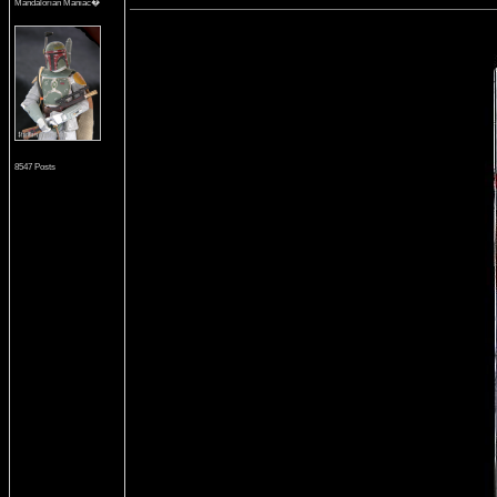
Mandalorian Maniac�
8547 Posts