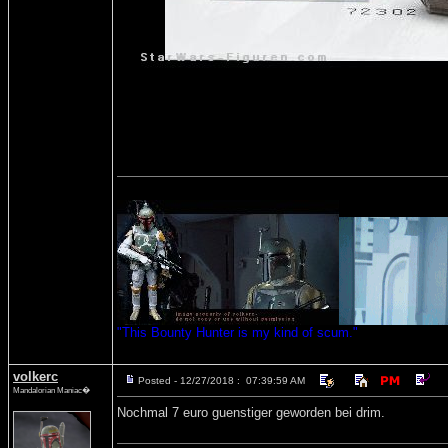
"This Bounty Hunter is my kind of scum."
volkerc
Posted - 12/27/2018 : 07:39:59 AM
Mandalorian Maniac�
Nochmal 7 euro guenstiger geworden bei drim.