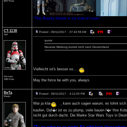
8547 Posts
"This Bounty Hunter is my kind of scum."
CT-1138
Posted - 09/11/2017 : 07:44:58 AM
Jedi
quote:
Neueste Meldung kommt nicht nach Deutschland
Vielleicht ist's besser so.....
Germany
1685 Posts
May the force be with you, always.
BeTa
Posted - 09/11/2017 : 4:12:05 PM
Master
War ja klar
, kann auch sagen warum, es lohnt sich
kaufen. Daf�r ist es zu plump, viele bauen f�r Ihre Kid
nicht gut durch dacht. Die Marke Star Wars Toys in Deuts
"Tu es oder tu es nicht. Es gibt kein Versuchen,,