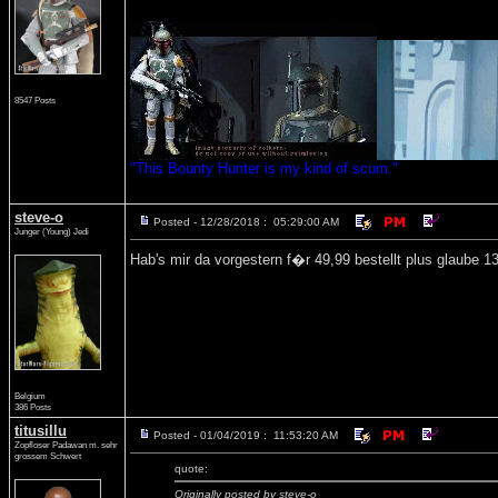
8547 Posts
"This Bounty Hunter is my kind of scum."
steve-o
Posted - 12/28/2018 : 05:29:00 AM
Junger (Young) Jedi
Hab's mir da vorgestern f�r 49,99 bestellt plus glaube
Belgium
386 Posts
titusillu
Posted - 01/04/2019 : 11:53:20 AM
Zopfloser Padawan m. sehr
grossem Schwert
quote:
Originally posted by steve-o