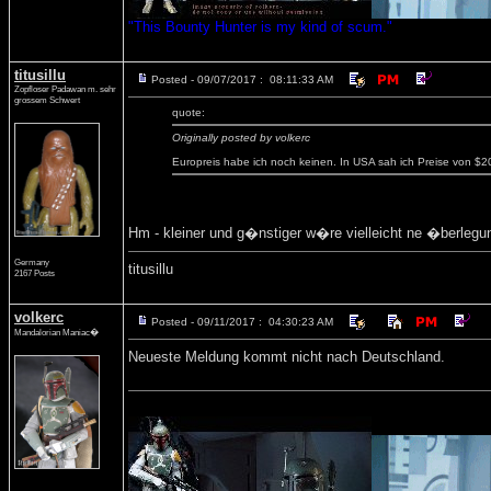
"This Bounty Hunter is my kind of scum."
titusillu
Posted - 09/07/2017 : 08:11:33 AM
Zopfloser Padawan m. sehr
grossem Schwert
quote:
Originally posted by volkerc
Europreis habe ich noch keinen. In USA sah ich Preise von $2
Hm - kleiner und g�nstiger w�re vielleicht ne �berlegu
Germany
titusillu
2167 Posts
volkerc
Posted - 09/11/2017 : 04:30:23 AM
Mandalorian Maniac�
Neueste Meldung kommt nicht nach Deutschland.