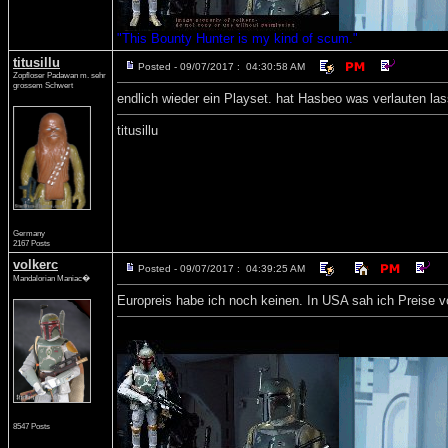
"This Bounty Hunter is my kind of scum."
titusillu
Posted - 09/07/2017 : 04:30:58 AM
Zopfloser Padawan m. sehr
grossem Schwert
endlich wieder ein Playset. hat Hasbeo was verlauten l
titusillu
Germany
2167 Posts
volkerc
Posted - 09/07/2017 : 04:39:25 AM
Mandalorian Maniac�
Europreis habe ich noch keinen. In USA sah ich Preise v
8547 Posts