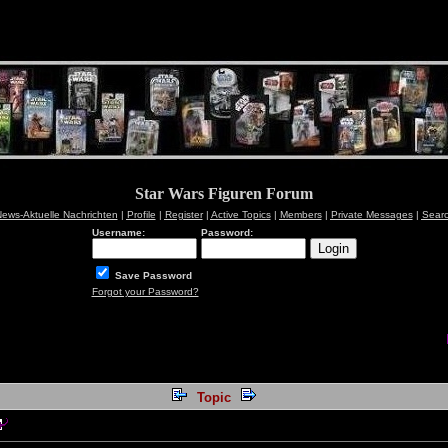
Star Wars Figuren Forum
ews-Aktuelle Nachrichten
|
Profile
|
Register
|
Active Topics
|
Members
|
Private Messages
|
Sear
Username:
Password:
Save Password
Forgot your Password?
Topic