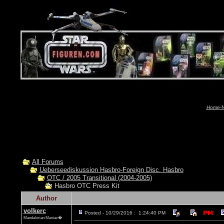
Home-N
All Forums
Ueberseediskussion Hasbro-Foreign Disc. Hasbro
OTC / 2005 Transitional (2004-2005)
Hasbro OTC Press Kit
Author
volkerc
Posted - 10/29/2016 : 1:24:40 PM
Mandalorian Maniac�