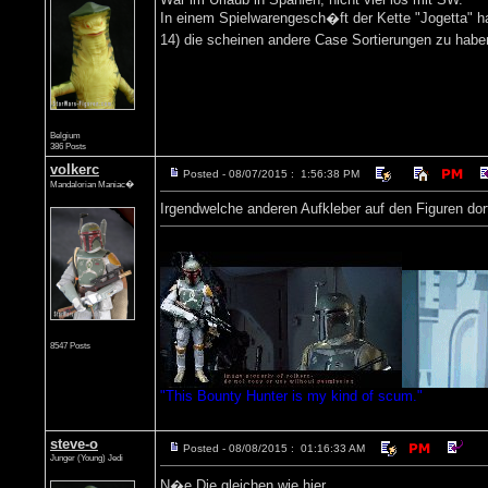
In einem Spielwarengesch�ft der Kette "Jogetta" ha
14) die scheinen andere Case Sortierungen zu hab
Belgium
386 Posts
volkerc
Posted - 08/07/2015 : 1:56:38 PM
Mandalorian Maniac�
Irgendwelche anderen Aufkleber auf den Figuren dor
8547 Posts
"This Bounty Hunter is my kind of scum."
steve-o
Posted - 08/08/2015 : 01:16:33 AM
Junger (Young) Jedi
N�e Die gleichen wie hier