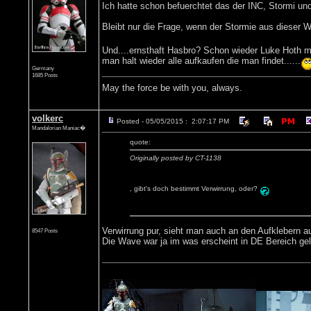
Ich hatte schon befuerchtet das der INC, Stormi und
Bleibt nur die Frage, wenn der Stormie aus dieser
Und....ernsthaft Hasbro? Schon wieder Luke Hoth 
man halt wieder alle aufkaufen die man findet......
Germany
1685 Posts
May the force be with you, always.
volkerc
Posted - 05/05/2015 : 2:07:17 PM
Mandalorian Maniac�
quote:
Originally posted by CT-1138
, gibt's doch bestimmt Verwirrung, oder?
Verwirrung pur, sieht man auch an den Aufklebern au
8547 Posts
Die Wave war ja im was erscheint in DE Bereich geli