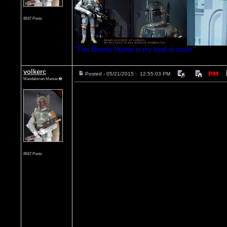
8547 Posts
"This Bounty Hunter is my kind of scum."
volkerc
Posted - 05/21/2015 : 12:55:03 PM
Mandalorian Maniac�
8547 Posts