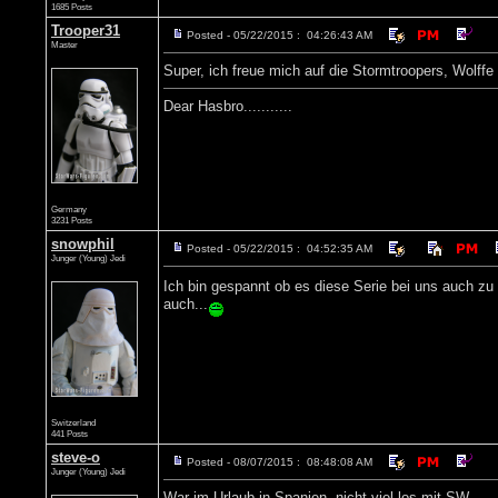
1685 Posts
Trooper31
Posted - 05/22/2015 : 04:26:43 AM
Master
Super, ich freue mich auf die Stormtroopers, Wolffe
Dear Hasbro...........
Germany
3231 Posts
snowphil
Posted - 05/22/2015 : 04:52:35 AM
Junger (Young) Jedi
Ich bin gespannt ob es diese Serie bei uns auch zu
auch...
Switzerland
441 Posts
steve-o
Posted - 08/07/2015 : 08:48:08 AM
Junger (Young) Jedi
War im Urlaub in Spanien, nicht viel los mit SW.