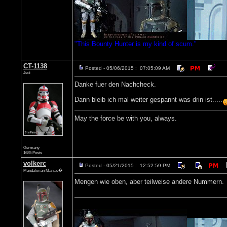
"This Bounty Hunter is my kind of scum."
CT-1138
Posted - 05/06/2015 : 07:05:09 AM
Jedi
Danke fuer den Nachcheck.
Dann bleib ich mal weiter gespannt was drin ist.....
May the force be with you, always.
Germany
1685 Posts
volkerc
Posted - 05/21/2015 : 12:52:59 PM
Mandalorian Maniac�
Mengen wie oben, aber teilweise andere Nummern.