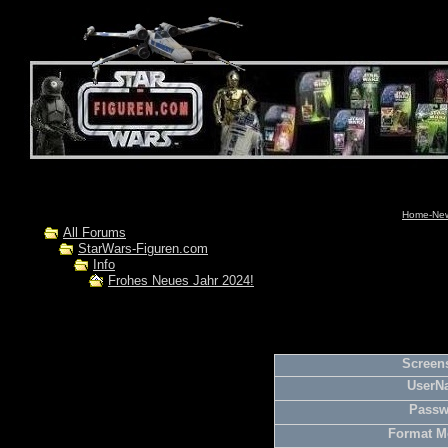
Home-News
All Forums
StarWars-Figuren.com
Info
Frohes Neues Jahr 2024!
Screens
UserN
Passw
Format M