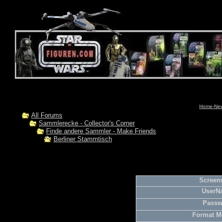
Home-News
All Forums
Sammlerecke - Collector's Corner
Finde andere Sammler - Make Friends
Berliner Stammtisch
Screens
UserN
Passw
Format M