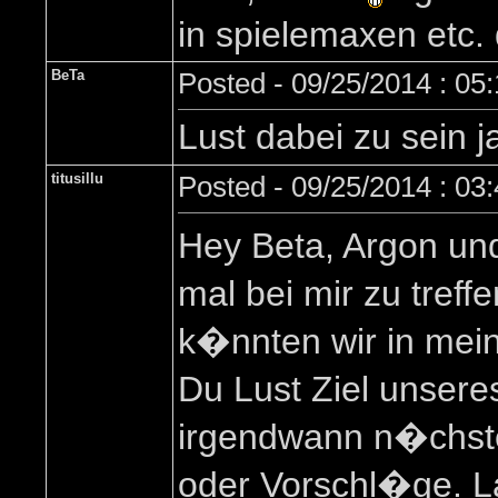
in spielemaxen etc.
BeTa
Posted - 09/25/2014 : 05
Lust dabei zu sein j
titusillu
Posted - 09/25/2014 : 03
Hey Beta, Argon und
mal bei mir zu tref
k�nnten wir in mei
Du Lust Ziel unser
irgendwann n�chste 
oder Vorschl�ge. La