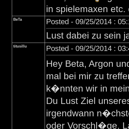
in spielemaxen etc.
BeTa
Posted - 09/25/2014 : 05
Lust dabei zu sein j
titusillu
Posted - 09/25/2014 : 03
Hey Beta, Argon und
mal bei mir zu tref
k�nnten wir in mei
Du Lust Ziel unser
irgendwann n�chste 
oder Vorschl�ge. La