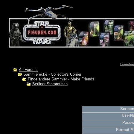
Home-News
All Forums
Sammlerecke - Collector's Corner
Finde andere Sammler - Make Friends
Berliner Stammtisch
Screens
UserN
Passw
Format M