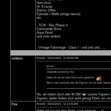
Nom Anor
Dr. Evazan
Barriss Offee
Episode I Welle (einige davon)
etc.
- TCW : Rex Phase II
Commando Boss
Aqua Droid
und viele andere.
- Vintage Fahrzeuge - Class I - und und und.......
volkerc
Posted - 03/31/2024 : 12:34:05 PM
quote:
Originally posted by Fox
Habe ich mir bei dem Preis auch gedacht.
Wenn man bedenkt was die Figuren vor ein paar Jahren ge
Na, wir haben doch alle 46 DM f�r unsere Figuren
Figuren, leider finden sich wohl genug Eltern um s
Fox
Posted - 03/31/2024 : 11:13:33 AM
Habe ich mir bei dem Preis auch gedacht.