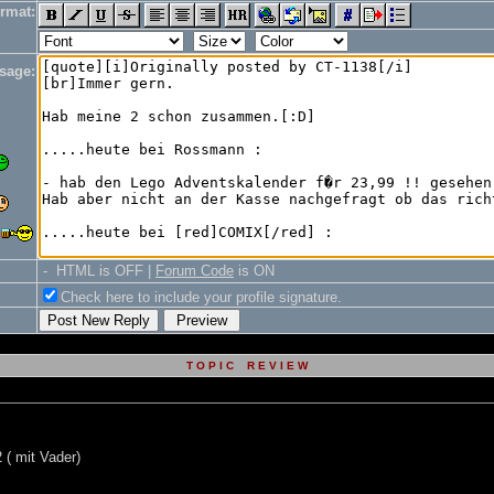
rmat:
sage:
- HTML is OFF |
Forum Code
is ON
Check here to include your profile signature.
T O P I C R E V I E W
( mit Vader)