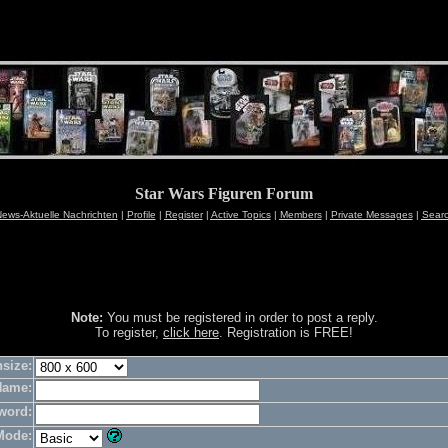
Star Wars Figuren Forum
ews-Aktuelle Nachrichten
|
Profile
|
Register
|
Active Topics
|
Members
|
Private Messages
|
Sear
Note:
You must be registered in order to post a reply.
To register,
click here
. Registration is FREE!
size:
Name:
word:
Mode: