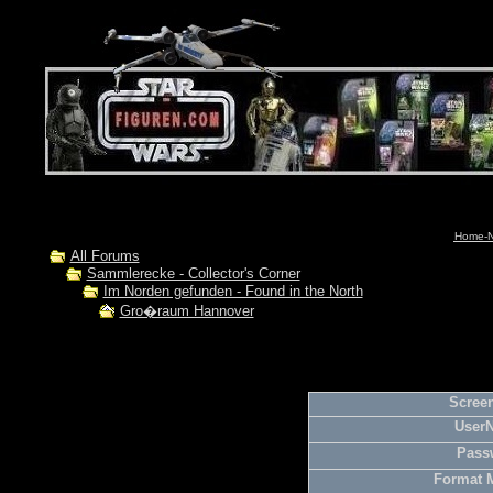
Home-N
All Forums
Sammlerecke - Collector's Corner
Im Norden gefunden - Found in the North
Gro�raum Hannover
Screen
User
Pass
Format 