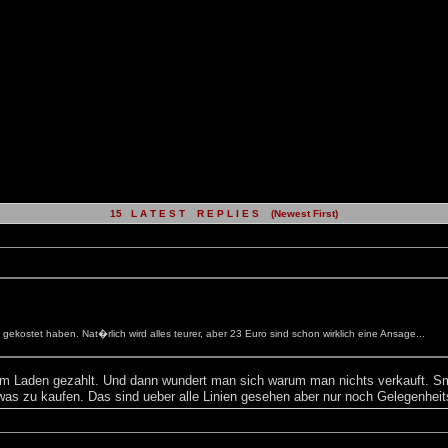
15 L A T E S T R E P L I E S (Newest First)
kostet haben. Nat�rlich wird alles teurer, aber 23 Euro sind schon wirklich eine Ansage...
 im Laden gezahlt. Und dann wundert man sich warum man nichts verkauft. S
owas zu kaufen. Das sind ueber alle Linien gesehen aber nur noch Gelegenhe