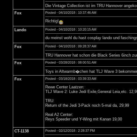
Die Vintage Collection ist im TRU Hannover angeko
Fox
Posted - 04/10/2018 : 10:37:46 AM
Richtig!
Lando
Posted - 04/10/2018 : 10:20:15 AM
du meinst wohl du hast cosplay lando und faschin
Fox
Posted - 04/10/2018 : 09:28:37 AM
TRU Hannover hat schon die Black Series 6inch z
Fox
Posted - 03/28/2018 : 08:00:51 AM
Toys in Altwarmb�chen hat TLJ Wave 3 bekommen (
Fox
Posted - 03/18/2018 : 03:39:33 AM
Rewe Center Laatzen:
TLJ Wave 2: Luke Jedi Exile,General Leia,etc. 12,9
TRU:
Return of the Jedi 3-Pack noch 5-mal da, 29,99
Real A2 Center:
Reys Speeder und Y-Wing mit Kanan 19,00
CT-1138
Posted - 02/12/2018 : 2:28:37 PM