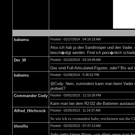
babamu
Posted - 01/17/2014 : 04:16:15 AM
Also ich hab ja den Sandtrooper und den Vader,
besch�digt werden. Find ich pers�nlich schade
Der_W
Posted - 01/10/2014 : 03:18:49 AM
Das sind Full-Articulated-Figuren, oder? Bis auf
babamu
Posted - 01/09/2014 : 5:36:52 PM
@Cody: Nein, zumindest kann man beim Vader un
probiert?
Commander Cody
Posted - 03/01/2013 : 12:15:28 PM
Kann man bei dem R2-D2 die Batterien austaus
Alfred_Hitchcock
Posted - 02/25/2013 : 11:14:37 AM
So wie ich es verstanden habe, erscheinen nur die C
titusillu
Posted - 02/25/2013 : 07:47:13 AM
Sehr nette kleine Wave - vor allem wenn man be