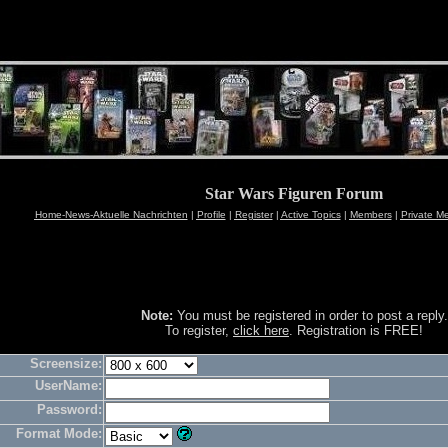
Star Wars Figuren Forum
Home-News-Aktuelle Nachrichten
|
Profile
|
Register
|
Active Topics
|
Members
|
Private M
Note:
You must be registered in order to post a reply.
To register,
click here
. Registration is FREE!
Screensize:
UserName:
Password:
Format Mode: