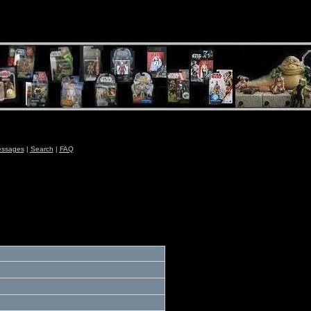
essages
|
Search
|
FAQ