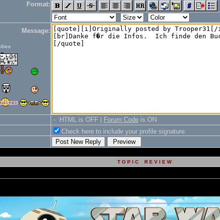
Format:
Message:
ilies
- HTML is OFF |
Forum Code
is ON
Check here to include your profile signature.
T O P I C R E V I E W