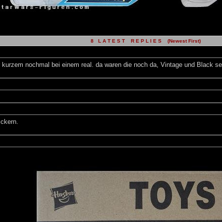
8 L A T E S T R E P L I E S (Newest First)
kurzem nochmal bei einem real. da waren die noch da, Vintage und Black seri
ickern.