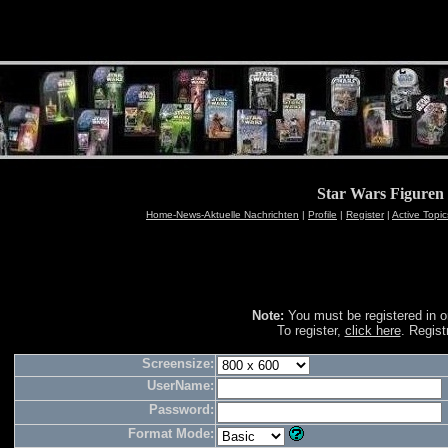
Star Wars Figure
Home-News-Aktuelle Nachrichten
|
Profile
|
Register
|
Active Topic
Note:
You must be registered in or
To register,
click here
. Regist
Screensize:
UserName:
Password:
Format Mode: