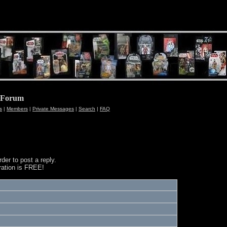
n Forum
s
|
Members
|
Private Messages
|
Search
|
FAQ
der to post a reply.
ration is FREE!