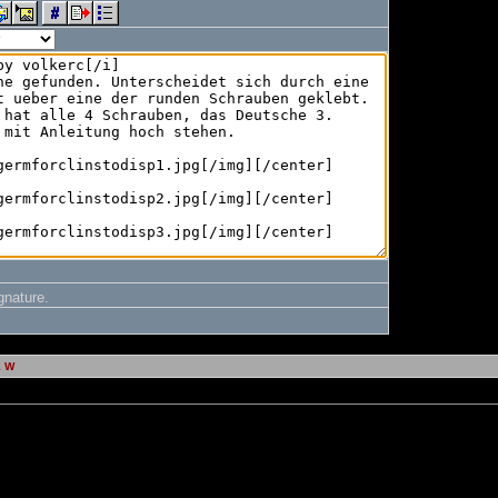
gnature.
E W