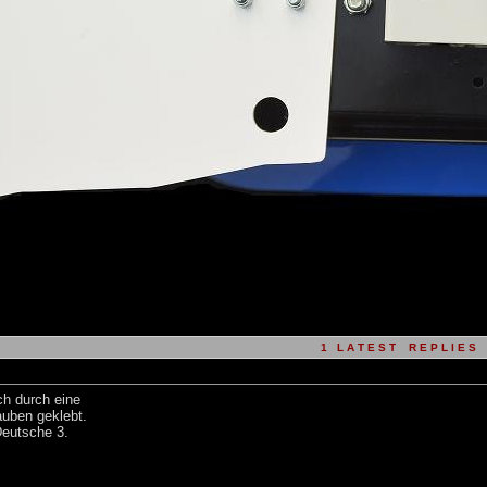
1 L A T E S T R E P L I E S (
h durch eine
auben geklebt.
Deutsche 3.