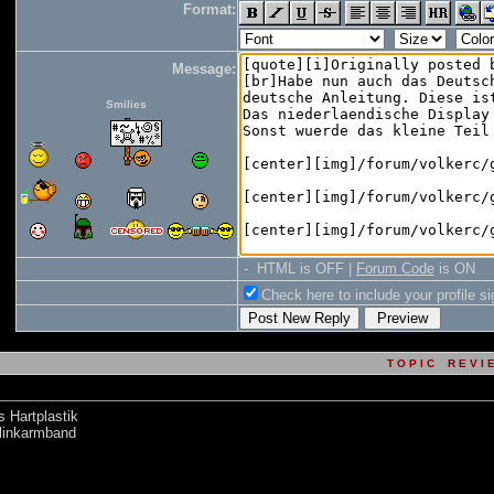
Format:
Message:
Smilies
- HTML is OFF |
Forum Code
is ON
Check here to include your profile si
T O P I C R E V I 
 Hartplastik
elinkarmband