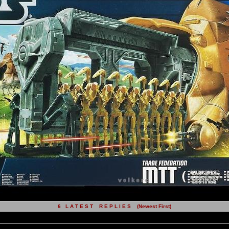
6 L A T E S T R E P L I E S (Newest First)