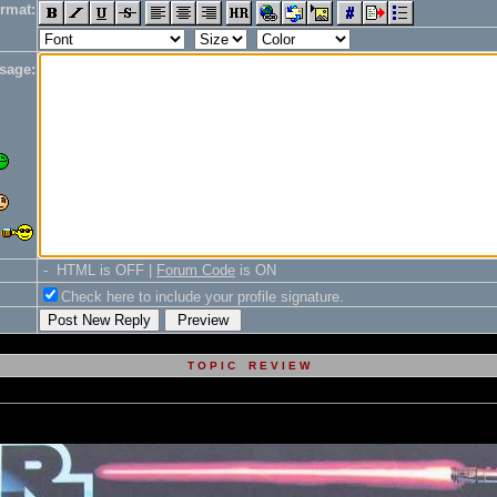
rmat:
sage:
- HTML is OFF |
Forum Code
is ON
Check here to include your profile signature.
T O P I C R E V I E W