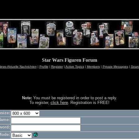
Star Wars Figuren Forum
ews-Aktuelle Nachrichten
|
Profile
|
Register
|
Active Topics
|
Members
|
Private Messages
|
Sear
Note:
You must be registered in order to post a reply.
To register,
click here
. Registration is FREE!
size:
Name:
word:
Mode: