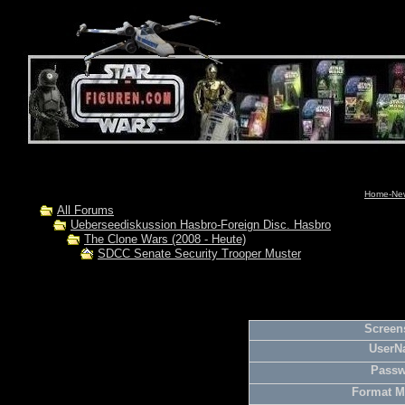
Home-New
All Forums
Ueberseediskussion Hasbro-Foreign Disc. Hasbro
The Clone Wars (2008 - Heute)
SDCC Senate Security Trooper Muster
Screen
UserN
Passw
Format M