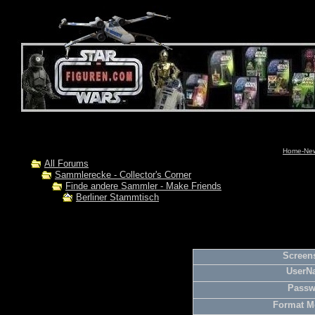
Home-News
All Forums
Sammlerecke - Collector's Corner
Finde andere Sammler - Make Friends
Berliner Stammtisch
Screens
UserN
Passw
Format M