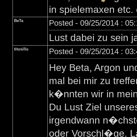
in spielemaxen etc.
BeTa
Posted - 09/25/2014 : 05
Lust dabei zu sein j
titusillu
Posted - 09/25/2014 : 03
Hey Beta, Argon und
mal bei mir zu tref
k�nnten wir in mei
Du Lust Ziel unser
irgendwann n�chste 
oder Vorschl�ge. La